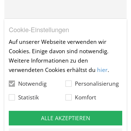
Cookie-Einstellungen
Auf unserer Webseite verwenden wir
Cookies. Einige davon sind notwendig.
Weitere Informationen zu den
verwendeten Cookies erhältst du
hier
.
Notwendig
Personalisierung
Statistik
Komfort
10 Inhalte: 14,95 €
ALLE AKZEPTIEREN
Glitzer & Glitter: flirrende Video-Overlays
für deine Clips und Filme