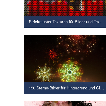
Strickmuster-Texturen für Bilder und Texte als Photoshop-Smartobjekte
Pixel-Look trifft Strick-Style
150 Sterne-Bilder für Hintergrund und Glitzereffekt
Sternstunden für Star-Designer