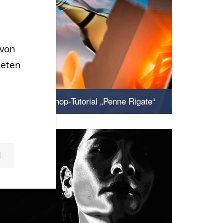
avon
deten
Adobe Photoshop-Tutorial „Penne Rigate“
Bildbearbeitung in der Praxis
N