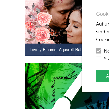
Cooki
Auf u
sind 
Cooki
Lovely Blooms: Aquarell-Rahmen mit zarten Blüten für deine Lieblingsfotos
N
St
Einfach einfügen und staunen
A