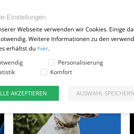
e-Einstellungen
nserer Webseite verwenden wir Cookies. Einige d
notwendig. Weitere Informationen zu den verwen
es erhältst du
hier
.
Klick, Boom, Wow! Photoshop-Aktionen der Premiumklasse! – Vol. 2
otwendig
Personalisierung
atistik
Komfort
Looks, Rahmen & Effekte für Bild, Text &
Smartobjekt!
LLE AKZEPTIEREN
AUSWAHL SPEICHER