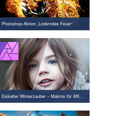
Photoshop-Aktion „Loderndes Feuer“
Erzeuge ein glühendes Flammenmeer
Eiskalter Winterzauber – Makros für Affinity Photo
... und jedes Pixel spricht von Frost